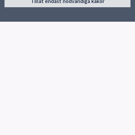
Tillåt endast nödvändiga kakor
Start
Om förskolan
Verksamhet & pedagogik
Kontakt
Jobba hos oss
Snabblänkar
Uppsala kommun
Skolverket
Kontakt
Stadsskogens förskola
018-727 79 77
Instrumentmakargatan 17
752 56 Uppsala